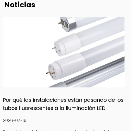
Noticias
chinas, como NVC, Yankon, TCL y Midea.
Para satisfacer la creciente demanda de comercio
electrónico, nos adentramos en la era del comercio
electrónico y ofrecemos servicios de comercio en línea
de fácil acceso y respuesta las 24 horas a través de la
plataforma Alibaba. Junto con nuestros experimentados
equipos de Tecnología, Compras, I+D, Control de Calidad,
Administración y Ventas, esperamos posicionarnos como
uno de los principales exportadores de iluminación LED
en China y alcanzar un objetivo de ventas de 45 millones
de dólares estadounidenses para 2024.
Con nuestra motivación de "Elaborar cada cooperación
ndo de los
Cómo elegir entre luces LED para deb
con una fabricación de alta calidad", nos enorgullecemos
LED
gabinete y accesorios lineales LED p
de nuestra excelente reputación en los mercados
iluminación debajo de la encimera
internacionales. Confiamos en ser reconocidos como
proveedores de productos y servicios de iluminación
2026-07-09