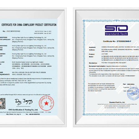
nuestros experimentados equipos
Calidad, Administración y Venta
principales exportadores de ilumi
ventas de 45 millones de dólare
Con nuestra motivación de "Elab
alta calidad", nos enorgullecemos
mercados internacionales. Conf
productos y servicios de ilumina
innovadores, un meticuloso servic
de búsqueda del bien común. Espe
confianza.