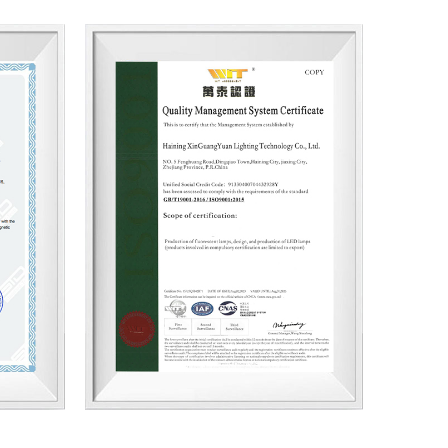
 de Tecnología, Compras, I+D, Control de
s, esperamos posicionarnos como uno de los
nación LED en China y alcanzar un objetivo de
s estadounidenses para 2024.
orar cada cooperación con una fabricación de
 de nuestra excelente reputación en los
iamos en ser reconocidos como proveedores de
ción gracias a nuestros productos pragmáticos e
io de seguimiento y, sobre todo, nuestra actitud
ramos que nuestra luz brille con su apoyo y