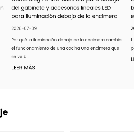
bombillas LED Edison para lograr una
ra
estética industrial atemporal
2026-07-02
mbia
1. El renacimiento de la iluminación con filamentos:
que
por qué lo vintage se une a la eficiencia moderna ...
LEER MÁS
je