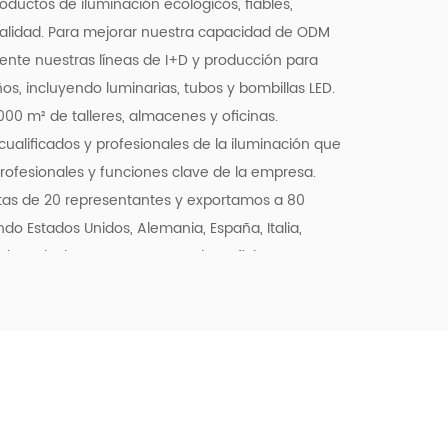
roductos de iluminación ecológicos, fiables,
calidad. Para mejorar nuestra capacidad de ODM
te nuestras líneas de I+D y producción para
s, incluyendo luminarias, tubos y bombillas LED.
0 m² de talleres, almacenes y oficinas.
alificados y profesionales de la iluminación que
rofesionales y funciones clave de la empresa.
as de 20 representantes y exportamos a 80
do Estados Unidos, Alemania, España, Italia,
s las relaciones mutuamente beneficiosas que
de todo el mundo y mantenemos alianzas
s de iluminación chinas, como NVC, Yankon, TCL
manda de comercio electrónico, nos adentramos
o y ofrecemos servicios de comercio en línea de
oras a través de la plataforma Alibaba. Junto con