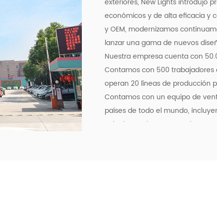
exteriores
, New Lights introdujo p
económicos y de alta eficacia y 
y OEM, modernizamos continuamen
lanzar una gama de nuevos diseño
Nuestra empresa cuenta con 50.00
Contamos con 500 trabajadores cu
operan 20 líneas de producción p
Contamos con un equipo de vent
países de todo el mundo, incluyen
Polonia, Japón, etc. Agradecemo
hemos establecido con clientes 
duraderas con importantes marca
y Midea.
Para satisfacer la creciente de
en la era del comercio electrónic
fácil acceso y respuesta las 24 h