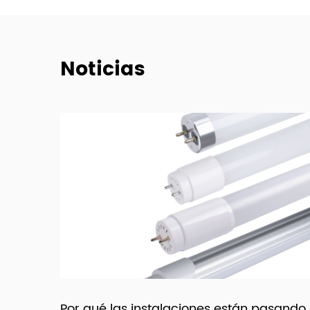
Noticias
 pasando
Cómo elegir entre luces LED para deb