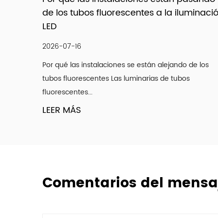
luminación
del gabinete y accesorios lineales LED
para iluminación debajo de la encime
2026-07-09
o de los
Por qué la iluminación debajo de la encimera ca
os
el funcionamiento de una cocina Una encimera 
se ve b...
LEER MÁS
Comentarios del mensa