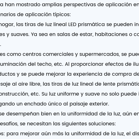
ica
han mostrado amplias perspectivas de aplicación e
narios de aplicación típicos:
ogar, las tiras de luz lineal LED prismática se pueden 
s y suaves. Ya sea en salas de estar, habitaciones o co
.
es como centros comerciales y supermercados, se pueden
luminación del techo, etc. Al proporcionar efectos de il
roductos y se puede mejorar la experiencia de compra del
isaje al aire libre, las tiras de luz lineal de lente prism
onstrucción, etc. Su luz uniforme y suave no solo puede
ando un enchado único al paisaje exterior.
a se desempeñan bien en la uniformidad de la luz, aún e
safíos, se necesitan las siguientes soluciones:
s: para mejorar aún más la uniformidad de la luz, el di