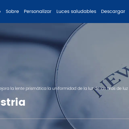
o
Sobre
Personalizar
Luces saludables
Descargar
ra la lente prismática la uniformidad de la luz de las tiras de luz 
stria