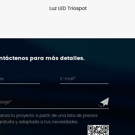
Luz LED Triospot
ntáctenos para más detalles.
anza tu proyecto a partir de una lista de precios
gratuita y adaptada a tus necesidades.