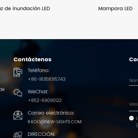
uz de inundación LED
Mampara LED
Contáctenos
Co
Teléfono:
+86-18358315743
 de
WeChat:
+852-69090122
Correo electrónico:
L
R.KOO@NEW-LIGHTS.COM
DIRECCIÓN: