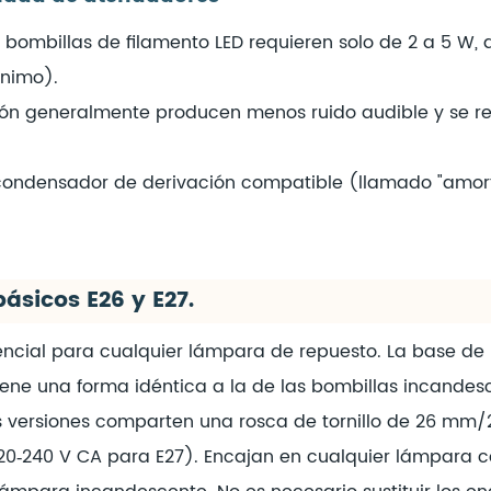
ombillas de filamento LED requieren solo de 2 a 5 W, a
ínimo).
ón generalmente producen menos ruido audible y se re
 condensador de derivación compatible (llamado "amort
ásicos E26 y E27.
esencial para cualquier lámpara de repuesto. La base de
 tiene una forma idéntica a la de las bombillas incand
s versiones comparten una rosca de tornillo de 26 mm
; 220‑240 V CA para E27). Encajan en cualquier lámpara 