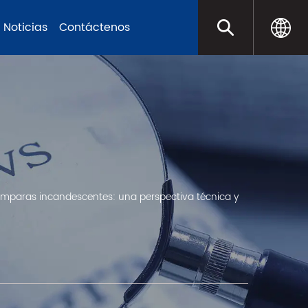
Noticias
Contáctenos
 lámparas incandescentes: una perspectiva técnica y