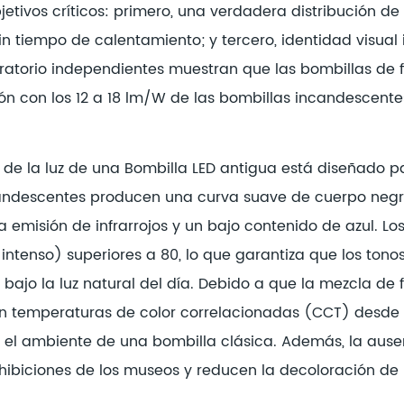
bjetivos críticos: primero, una verdadera distribución d
 sin tiempo de calentamiento; y tercero, identidad visu
ratorio independientes muestran que las bombillas de
ón con los 12 a 18 lm/W de las bombillas incandescentes
d de la luz de una
Bombilla LED antigua
está diseñado pa
candescentes producen una curva suave de cuerpo negr
a emisión de infrarrojos y un bajo contenido de azul. Lo
 intenso) superiores a 80, lo que garantiza que los ton
 bajo la luz natural del día. Debido a que la mezcla de 
n temperaturas de color correlacionadas (CCT) desde 1
el ambiente de una bombilla clásica. Además, la ausen
hibiciones de los museos y reducen la decoloración de l