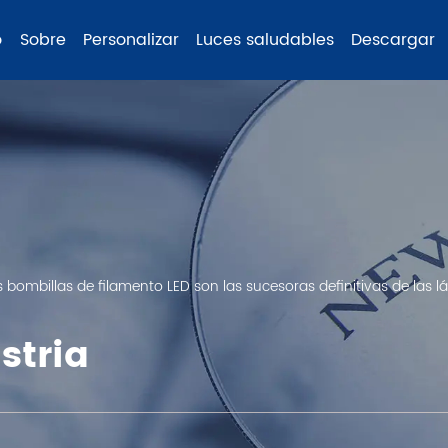
o
Sobre
Personalizar
Luces saludables
Descargar
s bombillas de filamento LED son las sucesoras definitivas de las
stria