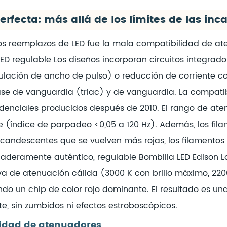
rfecta: más allá de los límites de las in
 reemplazos de LED fue la mala compatibilidad de ate
LED regulable
Los diseños incorporan circuitos integrad
lación de ancho de pulso) o reducción de corriente c
ase de vanguardia (triac) y de vanguardia. La compati
idenciales producidos después de 2010. El rango de at
ble (índice de parpadeo <0,05 a 120 Hz). Además, los fi
ncandescentes que se vuelven más rojas, los filamento
daderamente auténtico, regulable
Bombilla LED Edison
L
a de atenuación cálida (3000 K con brillo máximo, 2200 
do un chip de color rojo dominante. El resultado es un
e, sin zumbidos ni efectos estroboscópicos.
ilidad de atenuadores