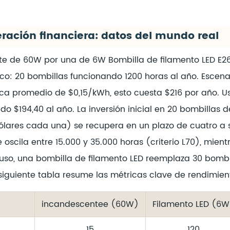
eración financiera: datos del mundo real
te de 60W por una de 6W
Bombilla de filamento LED E2
pico: 20 bombillas funcionando 1200 horas al año. Escen
ica promedio de $0,15/kWh, esto cuesta $216 por año. 
o $194,40 al año. La inversión inicial en 20 bombillas 
lares cada una) se recupera en un plazo de cuatro a si
le
oscila entre 15.000 y 35.000 horas (criterio L70), mie
uso, una bombilla de filamento LED reemplaza 30 bombi
siguiente tabla resume las métricas clave de rendimien
incandescentee (60W)
Filamento LED (6W
15
120