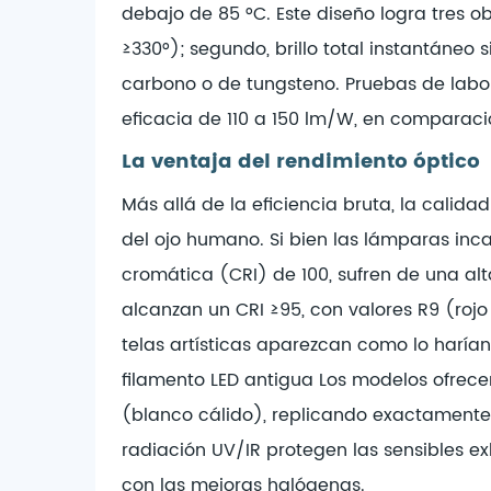
debajo de 85 °C. Este diseño logra tres o
≥330°); segundo, brillo total instantáneo
carbono o de tungsteno. Pruebas de labo
eficacia de 110 a 150 lm/W, en comparaci
La ventaja del rendimiento óptico
Más allá de la eficiencia bruta, la calida
del ojo humano. Si bien las lámparas in
cromática (CRI) de 100, sufren de una alt
alcanzan un CRI ≥95, con valores R9 (rojo
telas artísticas aparezcan como lo harían
filamento LED antigua
Los modelos ofrece
(blanco cálido), replicando exactamente 
radiación UV/IR protegen las sensibles ex
con las mejoras halógenas.